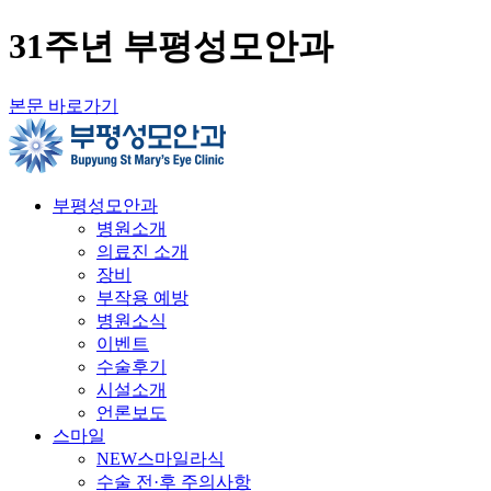
31주년 부평성모안과
본문 바로가기
부평성모안과
병원소개
의료진 소개
장비
부작용 예방
병원소식
이벤트
수술후기
시설소개
언론보도
스마일
NEW스마일라식
수술 전·후 주의사항