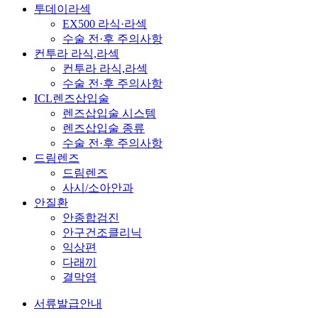
투데이라섹
EX500 라식·라섹
수술 전·후 주의사항
컨투라 라식,라섹
컨투라 라식,라섹
수술 전·후 주의사항
ICL렌즈삽입술
렌즈삽입술 시스템
렌즈삽입술 종류
수술 전·후 주의사항
드림렌즈
드림렌즈
사시/소아안과
안질환
안종합검진
안구건조클리닉
익상편
다래끼
결막염
서류발급안내