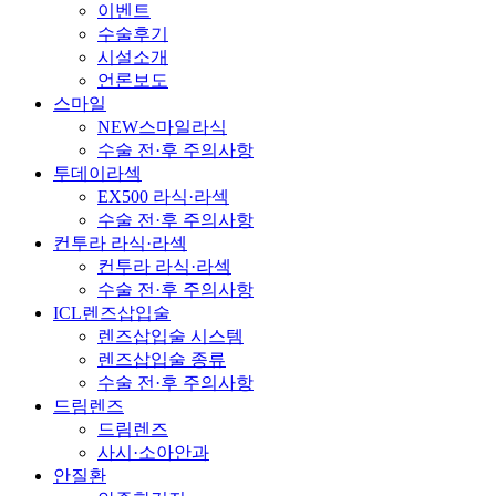
이벤트
수술후기
시설소개
언론보도
스마일
NEW스마일라식
수술 전·후 주의사항
투데이라섹
EX500 라식·라섹
수술 전·후 주의사항
컨투라 라식·라섹
컨투라 라식·라섹
수술 전·후 주의사항
ICL렌즈삽입술
렌즈삽입술 시스템
렌즈삽입술 종류
수술 전·후 주의사항
드림렌즈
드림렌즈
사시·소아안과
안질환