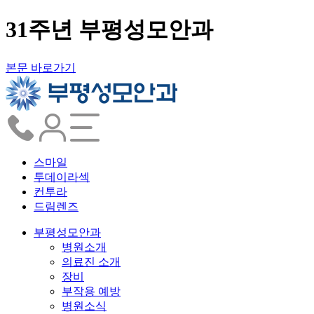
31주년 부평성모안과
본문 바로가기
스마일
투데이라섹
컨투라
드림렌즈
부평성모안과
병원소개
의료진 소개
장비
부작용 예방
병원소식