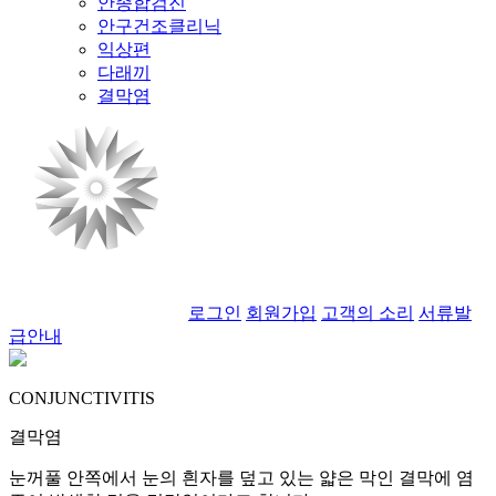
안종합검진
안구건조클리닉
익상편
다래끼
결막염
로그인
회원가입
고객의 소리
서류발
급안내
CONJUNCTIVITIS
결막염
눈꺼풀 안쪽에서 눈의 흰자를 덮고 있는 얇은 막인 결막에 염