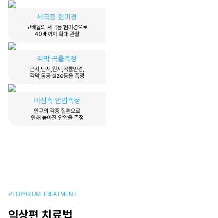
세극등 현미경
고배율의 세극등 현미경으로
40배까지 확대 관찰
각막 곡률측정
근시,난시,원시,곡률반경,
각막,동공 size등을 측정
비접촉 안압측정
안구의 각종 질환으로
인해 높아진 안압을 측정
PTERYGIUM TREATMENT
익상편 치료법