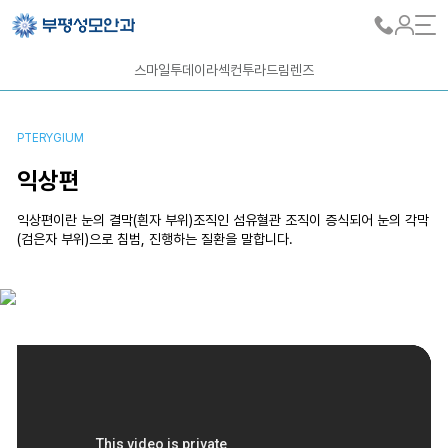
스마일
투데이라섹
컨투라
드림렌즈
PTERYGIUM
익상편
익상편이란 눈의 결막(흰자 부위)조직인 섬유혈관 조직이 증식되어 눈의 각막
(검은자 부위)으로 침범, 진행하는 질환을 말합니다.
정상
익상편