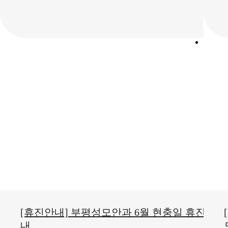
저녁
[휴진안내] 부평성모안과 6월 현충일 휴진안
내