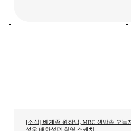
[소식] 배계종 원장님, MBC 생방송 오늘
성우 배한성편 촬영 스케치