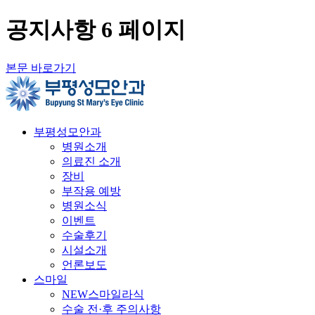
공지사항 6 페이지
본문 바로가기
부평성모안과
병원소개
의료진 소개
장비
부작용 예방
병원소식
이벤트
수술후기
시설소개
언론보도
스마일
NEW스마일라식
수술 전·후 주의사항