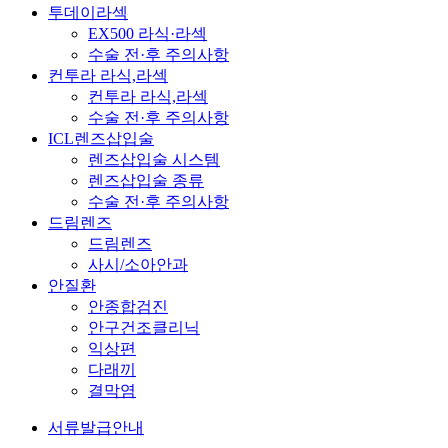
투데이라섹
EX500 라식·라섹
수술 전·후 주의사항
컨투라 라식,라섹
컨투라 라식,라섹
수술 전·후 주의사항
ICL렌즈삽입술
렌즈삽입술 시스템
렌즈삽입술 종류
수술 전·후 주의사항
드림렌즈
드림렌즈
사시/소아안과
안질환
안종합검진
안구건조클리닉
익상편
다래끼
결막염
서류발급안내